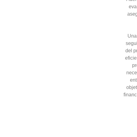
eva
ase
Una 
segu
del p
efici
pr
nece
ent
obje
financ