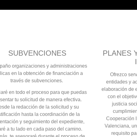
SUBVENCIONES
PLANES 
año organizaciones y administraciones
licas en la obtención de financiación a
Ofrezco ser
través de subvenciones.
entidades y ad
elaboración de e
iaré en todo el proceso para que puedas
con el objeti
sentar tu solicitud de manera efectiva.
justicia so
sde la redacción de la solicitud y su
cumplimien
stificación hasta la coordinación de la
Cooperación I
entación y seguimiento del expediente,
Valenciana, un
aré a tu lado en cada paso del camino.
requisito pa
ás, te asesoraré durante el proceso de