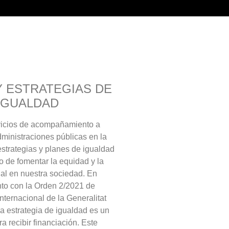
Y ESTRATEGIAS DE
IGUALDAD
vicios de acompañamiento a
ministraciones públicas en la
strategias y planes de igualdad
vo de fomentar la equidad y la
cial en nuestra sociedad. En
to con la Orden 2/2021 de
nternacional de la Generalitat
a estrategia de igualdad es un
ra recibir financiación. Este