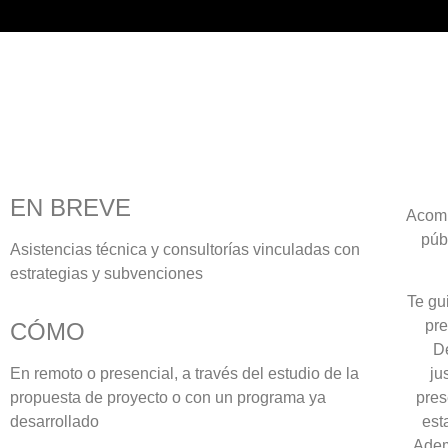
Asistencia
técnica
EN BREVE
Acomp
púb
Asistencias técnica y consultorías vinculadas con
estrategias y subvenciones
Te gu
pre
CÓMO
De
En remoto o presencial, a través del estudio de la
ju
propuesta de proyecto o con un programa ya
pres
desarrollado
est
Adem