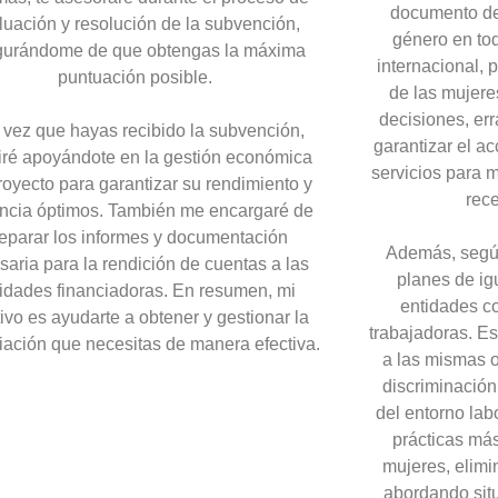
documento deb
luación y resolución de la subvención,
género en to
gurándome de que obtengas la máxima
internacional, 
puntuación posible.
de las mujere
decisiones, err
vez que hayas recibido la subvención,
garantizar el ac
iré apoyándote en la gestión económica
servicios para 
royecto para garantizar su rendimiento y
rece
encia óptimos. También me encargaré de
eparar los informes y documentación
Además, según
saria para la rendición de cuentas a las
planes de ig
idades financiadoras. En resumen, mi
entidades c
tivo es ayudarte a obtener y gestionar la
trabajadoras. Es
iación que necesitas de manera efectiva.
a las mismas 
discriminación
del entorno lab
prácticas más
mujeres, elimi
abordando sit